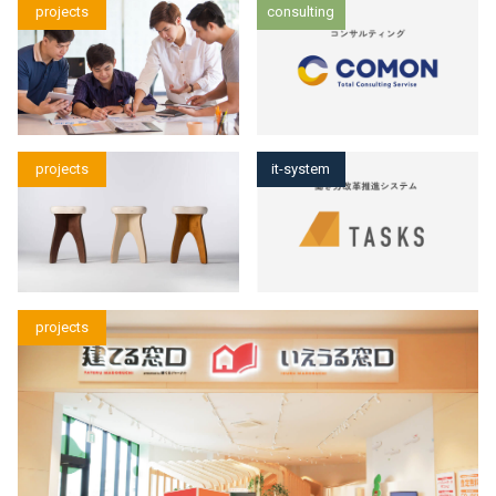
projects
consulting
projects
it-system
projects